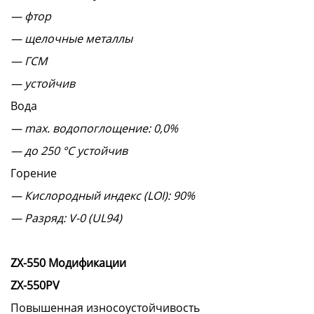
— фтор
— щелочные металлы
— ГСМ
— устойчив
Вода
— max. водопоглощение: 0,0%
— до 250 °C устойчив
Горение
— Кислородный индекс (LOI): 90%
— Разряд: V-0 (UL94)
ZX
-550
Модификации
ZX
-550
PV
Повышенная износоустойчивость