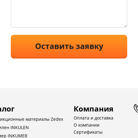
Оставить заявку
алог
Компания
Оплата и доставка
икционные материалы Zedex
О компании
илен INKULEN
Сертификаты
мер INKUMER