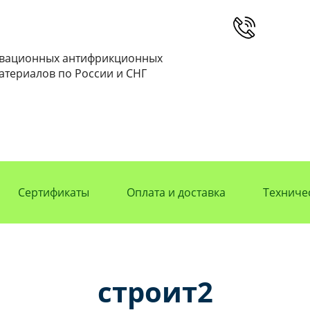
овационных антифрикционных
атериалов по России и СНГ
Сертификаты
Оплата и доставка
Техниче
строит2