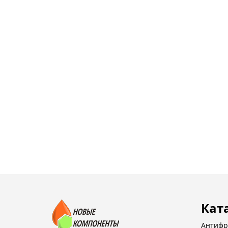
Кат
Антифр